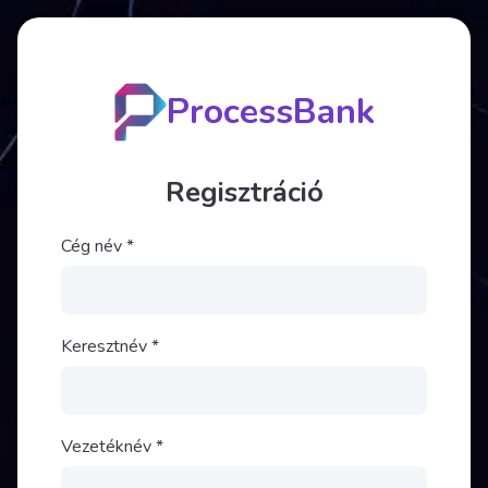
ProcessBank
Regisztráció
Cég név
*
Keresztnév
*
Vezetéknév
*